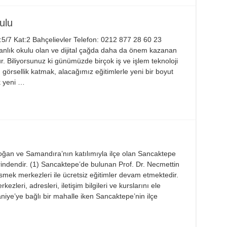
ulu
5/7 Kat:2 Bahçelievler Telefon: 0212 877 28 60 23
anlık okulu olan ve dijital çağda daha da önem kazanan
. Biliyorsunuz ki günümüzde birçok iş ve işlem teknoloji
ak, görsellik katmak, alacağımız eğitimlerle yeni bir boyut
k yeni …
doğan ve Samandıra’nın katılımıyla ilçe olan Sancaktepe
rindendir. (1) Sancaktepe’de bulunan Prof. Dr. Necmettin
ismek merkezleri ile ücretsiz eğitimler devam etmektedir.
eri, adresleri, iletişim bilgileri ve kurslarını ele
iye’ye bağlı bir mahalle iken Sancaktepe’nin ilçe