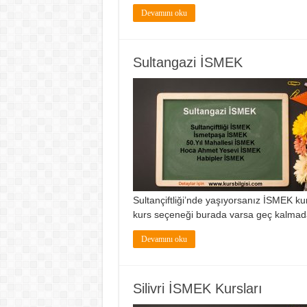
Devamını oku
Sultangazi İSMEK
Sultançiftliği’nde yaşıyorsanız İSMEK kur
kurs seçeneği burada varsa geç kalmada
Devamını oku
Silivri İSMEK Kursları