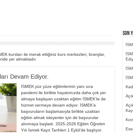
Son Y
İSM
İSM
K kursları ile merak ettiğiniz kurs merkezleri, branşlar,
goride yer almaktadır.
Ediy
İSM
ları Devam Ediyor.
İSM
İSMEK yüz yüze eğitimlerinin yanı sıra
Kad
pandemi ile birlikte hayatımızda daha çok yer
Açı
almaya başlayan uzaktan eğitim İSMEK’te de
hizmet vermeye devam ediyor. İSMEK’e
Açı
Kayı
başvuruların başlamasıyla birlikte uzaktan
eğitim almak isteyenler için de başvurular
Kom
alınmaya başladı. 2025-2026 Eğitim Öğretim
Ese
Yılı İsmek Kayıt Tarihleri 1 Eylül’de başlıyor.