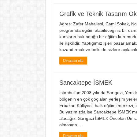
Grafik ve Teknik Tasarım Ok
Adres: Zafer Mahallesi, Cami Sokak, No:
programda eğitim alabileceğiniz bir uzm
kursların bulunduğu bir eğitim kurumudur
ile ilişkilidir. Yaptığımız işleri pazarlam
kazandırmak ve belki de sizlere açılaca
Devamını oku
Sancaktepe İSMEK
İstanbul’un 2008 yılında Sarıgazi, Yeni
bölgenin en çok göç alan yerleşim yerle
Erbakan Külliyesi, halk eğitimi merkezi, 
Bu yazımızda ise Sancaktepe İSMEK merkezl
alacağız. Sarıgazi İSMEK Önceleri Ümran
olmasına …
Devamını oku