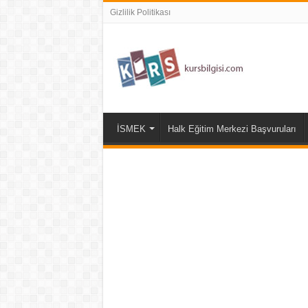
Gizlilik Politikası
İSMEK
Halk Eğitim Merkezi Başvuruları