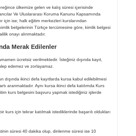
reğince ülkemize gelen ve kalış süresi içerisinde
abancılar Ve Uluslararası Koruma Kanunu Kapsamında
 için ise; halk eğitim merkezleri kurslarından
kimlik belgelerinin Türkçe tercümesine göre, kimlik belgesi
lilik onayı alınmaktadır.
ında Merak Edilenler
amamen ücretsiz verilmektedir. İsteğiniz dışında kayıt,
 talep edemez ve zorlayamaz.
unun dışında ikinci defa kayıtlarda kursa kabul edilebilmesi
şartı aranmaktadır. Aynı kursa ikinci defa katılımda Kurs
itim kurs belgesini başvuru yapmak istediğiniz işlerde
 kurs için tekrar katılmak istediklerinde başarılı oldukları
tinin süresi 40 dakika olup, dinlenme süresi ise 10