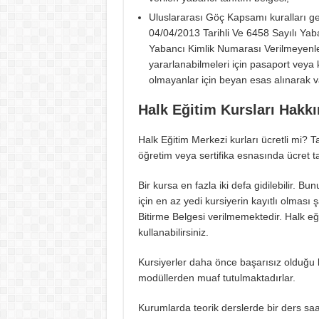
Uluslararası Göç Kapsamı kuralları ge
04/04/2013 Tarihli Ve 6458 Sayılı Y
Yabancı Kimlik Numarası Verilmeyenler
yararlanabilmeleri için pasaport veya 
olmayanlar için beyan esas alınarak va
Halk Eğitim Kursları Hakk
Halk Eğitim Merkezi kurları ücretli mi? T
öğretim veya sertifika esnasında ücret
Bir kursa en fazla iki defa gidilebilir. B
için en az yedi kursiyerin kayıtlı olması 
Bitirme Belgesi verilmemektedir. Halk eğ
kullanabilirsiniz.
Kursiyerler daha önce başarısız olduğu bir
modüllerden muaf tutulmaktadırlar.
Kurumlarda teorik derslerde bir ders saa