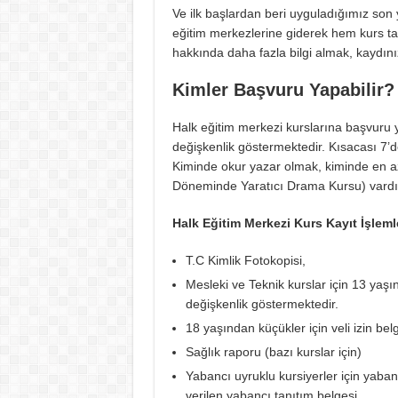
Ve ilk başlardan beri uyguladığımız son
eğitim merkezlerine giderek hem kurs t
hakkında daha fazla bilgi almak, kaydı
Kimler Başvuru Yapabilir?
Halk eğitim merkezi kurslarına başvuru y
değişkenlik göstermektedir. Kısacası 7’d
Kiminde okur yazar olmak, kiminde en az
Döneminde Yaratıcı Drama Kursu) vardı
Halk Eğitim Merkezi Kurs Kayıt İşleml
T.C Kimlik Fotokopisi,
Mesleki ve Teknik kurslar için 13 yaşı
değişkenlik göstermektedir.
18 yaşından küçükler için veli izin belg
Sağlık raporu (bazı kurslar için)
Yabancı uyruklu kursiyerler için yaban
verilen yabancı tanıtım belgesi,