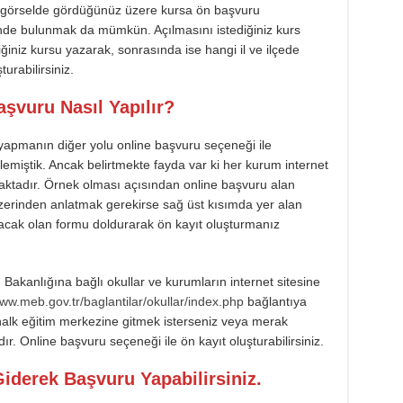
 görselde gördüğünüz üzere kursa ön başvuru
binde bulunmak da mümkün. Açılmasını istediğiniz kurs
ğiniz kursu yazarak, sonrasında ise hangi il ve ilçede
urabilirsiniz.
şvuru Nasıl Yapılır?
yapmanın diğer yolu online başvuru seçeneği ile
lemiştik. Ancak belirtmekte fayda var ki her kurum internet
aktadır. Örnek olması açısından online başvuru alan
erinden anlatmak gerekirse sağ üst kısımda yer alan
lacak olan formu doldurarak ön kayıt oluşturmanız
m Bakanlığına bağlı okullar ve kurumların internet sitesine
www.meb.gov.tr/baglantilar/okullar/index.php
bağlantıya
halk eğitim merkezine gitmek isterseniz veya merak
 Online başvuru seçeneği ile ön kayıt oluşturabilirsiniz.
iderek Başvuru Yapabilirsiniz.