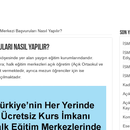
Merkezi Başvuruları Nasıl Yapılır?
Son Y
İSM
ları Nasıl Yapılır?
İSM
 köşesinde yer alan yaygın eğitim kurumlarındandır.
Ediy
sıra; halk eğitim merkezleri açık öğretim (Açık Ortaokul ve
İSM
t vermektedir, ayrıca mezun öğrenciler için ise
İSM
çılmaktadır.
Kad
Açı
Açı
Kayı
Kom
Ese