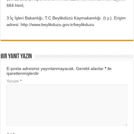
684.html;
3.İç İşleri Bakanlığı, T.C Beylikdüzü Kaymakamlığı. (t.y.). Erişim
adresi: http://www.beylikduzu.gov.tr/beylikduzu
Bir yanıt yazın
E-posta adresiniz yayınlanmayacak.
Gerekli alanlar
*
ile
işaretlenmişlerdir
Yorum
*