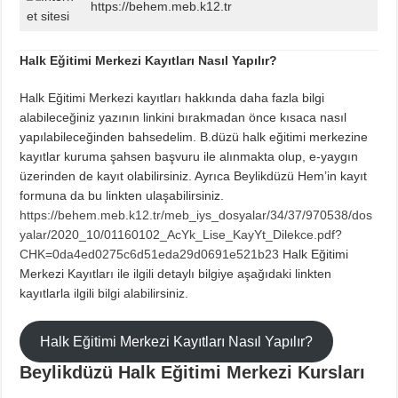
https://behem.meb.k12.tr
Halk Eğitimi Merkezi Kayıtları Nasıl Yapılır?
Halk Eğitimi Merkezi kayıtları hakkında daha fazla bilgi
alabileceğiniz yazının linkini bırakmadan önce kısaca nasıl
yapılabileceğinden bahsedelim. B.düzü halk eğitimi merkezine
kayıtlar kuruma şahsen başvuru ile alınmakta olup, e-yaygın
üzerinden de kayıt olabilirsiniz. Ayrıca Beylikdüzü Hem’in kayıt
formuna da bu linkten ulaşabilirsiniz.
https://behem.meb.k12.tr/meb_iys_dosyalar/34/37/970538/dos
yalar/2020_10/01160102_AcYk_Lise_KayYt_Dilekce.pdf?
CHK=0da4ed0275c6d51eda29d0691e521b23
Halk Eğitimi
Merkezi Kayıtları ile ilgili detaylı bilgiye aşağıdaki linkten
kayıtlarla ilgili bilgi alabilirsiniz.
Halk Eğitimi Merkezi Kayıtları Nasıl Yapılır?
Beylikdüzü Halk Eğitimi Merkezi Kursları