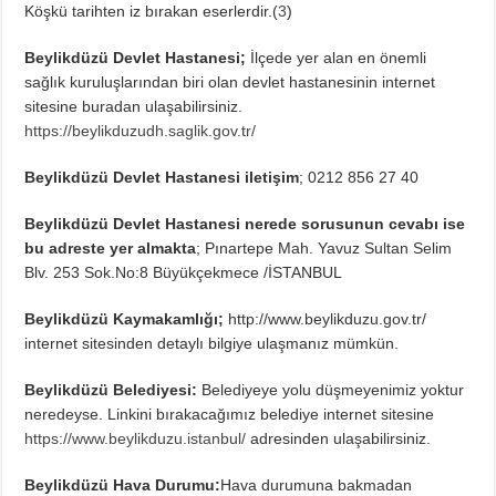
Köşkü tarihten iz bırakan eserlerdir.(
3
)
Beylikdüzü Devlet Hastanesi;
İlçede yer alan en önemli
sağlık kuruluşlarından biri olan devlet hastanesinin internet
sitesine buradan ulaşabilirsiniz.
https://beylikduzudh.saglik.gov.tr/
Beylikdüzü Devlet Hastanesi iletişim
; 0212 856 27 40
Beylikdüzü Devlet Hastanesi nerede sorusunun cevabı ise
bu adreste yer almakta
; Pınartepe Mah. Yavuz Sultan Selim
Blv. 253 Sok.No:8 Büyükçekmece /İSTANBUL
Beylikdüzü Kaymakamlığı;
http://www.beylikduzu.gov.tr/
internet sitesinden detaylı bilgiye ulaşmanız mümkün.
Beylikdüzü Belediyesi:
Belediyeye yolu düşmeyenimiz yoktur
neredeyse. Linkini bırakacağımız belediye internet sitesine
https://www.beylikduzu.istanbul/
adresinden ulaşabilirsiniz.
Beylikdüzü Hava Durumu:
Hava durumuna bakmadan