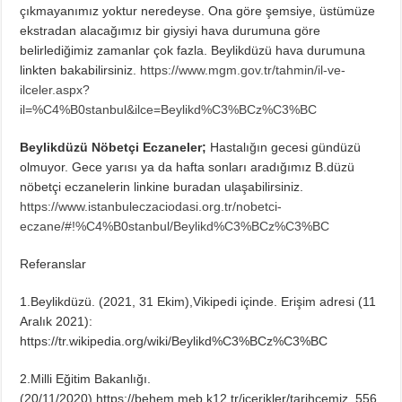
çıkmayanımız yoktur neredeyse. Ona göre şemsiye, üstümüze
ekstradan alacağımız bir giysiyi hava durumuna göre
belirlediğimiz zamanlar çok fazla. Beylikdüzü hava durumuna
linkten bakabilirsiniz.
https://www.mgm.gov.tr/tahmin/il-ve-
ilceler.aspx?
il=%C4%B0stanbul&ilce=Beylikd%C3%BCz%C3%BC
Beylikdüzü Nöbetçi Eczaneler;
Hastalığın gecesi gündüzü
olmuyor. Gece yarısı ya da hafta sonları aradığımız B.düzü
nöbetçi eczanelerin linkine buradan ulaşabilirsiniz.
https://www.istanbuleczaciodasi.org.tr/nobetci-
eczane/#!%C4%B0stanbul/Beylikd%C3%BCz%C3%BC
Referanslar
1.Beylikdüzü. (2021, 31 Ekim),Vikipedi içinde. Erişim adresi (11
Aralık 2021):
https://tr.wikipedia.org/wiki/Beylikd%C3%BCz%C3%BC
2.Milli Eğitim Bakanlığı.
(20/11/2020).https://behem.meb.k12.tr/icerikler/tarihcemiz_556