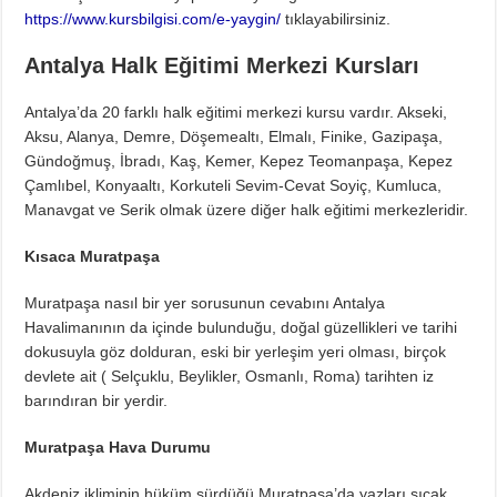
https://www.kursbilgisi.com/e-yaygin/
tıklayabilirsiniz.
Antalya Halk Eğitimi Merkezi Kursları
Antalya’da 20 farklı halk eğitimi merkezi kursu vardır. Akseki,
Aksu, Alanya, Demre, Döşemealtı, Elmalı, Finike, Gazipaşa,
Gündoğmuş, İbradı, Kaş, Kemer, Kepez Teomanpaşa, Kepez
Çamlıbel, Konyaaltı, Korkuteli Sevim-Cevat Soyiç, Kumluca,
Manavgat ve Serik olmak üzere diğer halk eğitimi merkezleridir.
Kısaca Muratpaşa
Muratpaşa nasıl bir yer sorusunun cevabını Antalya
Havalimanının da içinde bulunduğu, doğal güzellikleri ve tarihi
dokusuyla göz dolduran, eski bir yerleşim yeri olması, birçok
devlete ait ( Selçuklu, Beylikler, Osmanlı, Roma) tarihten iz
barındıran bir yerdir.
Muratpaşa Hava Durumu
Akdeniz ikliminin hüküm sürdüğü Muratpaşa’da yazları sıcak,