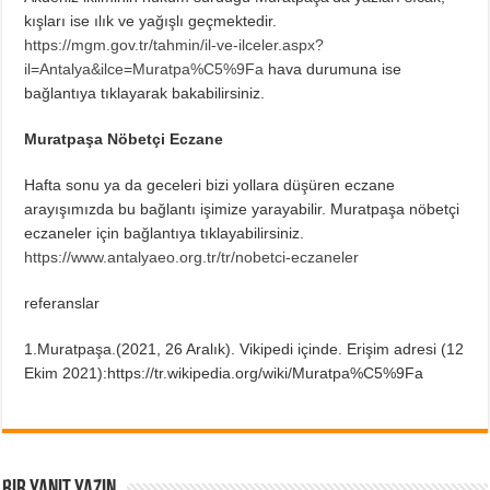
kışları ise ılık ve yağışlı geçmektedir.
https://mgm.gov.tr/tahmin/il-ve-ilceler.aspx?
il=Antalya&ilce=Muratpa%C5%9Fa
hava durumuna ise
bağlantıya tıklayarak bakabilirsiniz.
Muratpaşa Nöbetçi Eczane
Hafta sonu ya da geceleri bizi yollara düşüren eczane
arayışımızda bu bağlantı işimize yarayabilir. Muratpaşa nöbetçi
eczaneler için bağlantıya tıklayabilirsiniz.
https://www.antalyaeo.org.tr/tr/nobetci-eczaneler
referanslar
1.Muratpaşa.(2021, 26 Aralık). Vikipedi içinde. Erişim adresi (12
Ekim 2021):https://tr.wikipedia.org/wiki/Muratpa%C5%9Fa