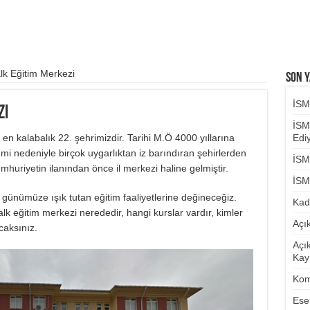
lk Eğitim Merkezi
Son Y
İSM
zi
İSM
en kalabalık 22. şehrimizdir. Tarihi M.Ö 4000 yıllarına
Ediy
mi nedeniyle birçok uygarlıktan iz barındıran şehirlerden
İSM
Cumhuriyetin ilanından önce il merkezi haline gelmiştir.
İSM
günümüze ışık tutan eğitim faaliyetlerine değineceğiz.
Kad
alk eğitim merkezi nerededir, hangi kurslar vardır, kimler
Açı
caksınız.
Açı
Kayı
Kom
Ese