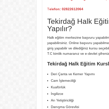
T
e
l
efon: 02822612064
Tekirdağ Halk Eğit
Yapılır?
Halk eğitim merkezine başvuru yapabilme
yapabilirsiniz. Online başvuru yapabilme
giriş yapabilir ve dilediğiniz kursu seçebi
T.C kimlik numaranız ve e-devlet şifreni
Tekirdağ Halk Eğitim Kursl
Deri Çanta ve Kemer Yapımı
Cam İşlemeciliği
Kuaförlük
İngilizce
Arı Yetiştiriciliği
Danışma Görevlisi