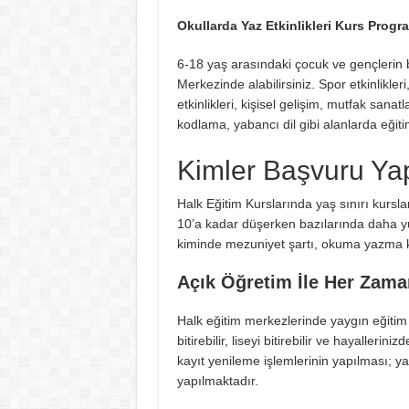
Okullarda Yaz Etkinlikleri Kurs Progr
6-18 yaş arasındaki çocuk ve gençlerin 
Merkezinde alabilirsiniz. Spor etkinlikleri
etkinlikleri, kişisel gelişim, mutfak sanat
kodlama, yabancı dil gibi alanlarda eğit
Kimler Başvuru Yap
Halk Eğitim Kurslarında yaş sınırı kurslar
10’a kadar düşerken bazılarında daha yu
kiminde mezuniyet şartı, okuma yazma k
Açık Öğretim İle Her Zama
Halk eğitim merkezlerinde yaygın eğitim f
bitirebilir, liseyi bitirebilir ve hayallerin
kayıt yenileme işlemlerinin yapılması; ya
yapılmaktadır.