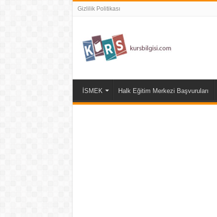
Gizlilik Politikası
İSMEK
Halk Eğitim Merkezi Başvuruları