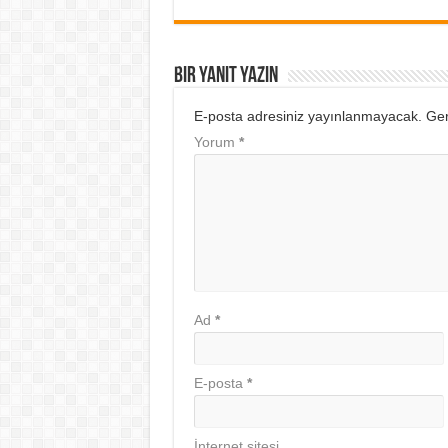
Bir yanıt yazın
E-posta adresiniz yayınlanmayacak.
Ger
Yorum
*
Ad
*
E-posta
*
İnternet sitesi