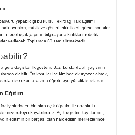
amı
başvuru yapabildiği bu kursu Tekirdağ Halk Eğitimi
, halk oyunları, müzik ve gösteri etkinlikleri, görsel sanatlar
ları, model uçak yapımı, bilgisayar etkinlikleri, robotik
imler verilecek. Toplamda 60 saat sürmektedir.
abilir?
a göre değişkenlik gösterir. Bazı kurslarda alt yaş sınırı
karıda olabilir. Ön koşullar ise kiminde okuryazar olmak,
ursları ise okuma yazma öğretmeye yönelik kurslardır.
n Eğitim
aaliyetlerinden biri olan açık öğretim ile ortaokulu
izdeki üniversiteyi okuyabilirsiniz. Açık öğretim kayıtlarının,
ygın eğitimin bir parçası olan halk eğitim merkezlerince