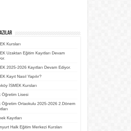
azılar
EK Kursları
EK Uzaktan Eğitim Kayıtları Devam
or.
EK 2025-2026 Kayıtları Devam Ediyor.
EK Kayıt Nasıl Yapılır?
ıköy İSMEK Kursları
k Öğretim Lisesi
k Öğretim Ortaokulu 2025-2026 2.Dönem
tları
ek Kayıtları
nyurt Halk Eğitim Merkezi Kursları