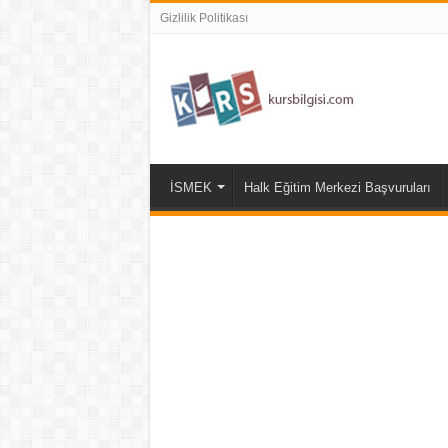
Gizlilik Politikası
İSMEK
Halk Eğitim Merkezi Başvuruları