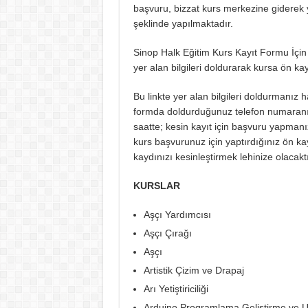
başvuru, bizzat kurs merkezine giderek
şeklinde yapılmaktadır.
Sinop Halk Eğitim Kurs Kayıt Formu İçin l
yer alan bilgileri doldurarak kursa ön kayı
Bu linkte yer alan bilgileri doldurmanız ha
formda doldurduğunuz telefon numaranıza
saatte; kesin kayıt için başvuru yapman
kurs başvurunuz için yaptırdığınız ön ka
kaydınızı kesinleştirmek lehinize olacaktı
KURSLAR
Aşçı Yardımcısı
Aşçı Çırağı
Aşçı
Artistik Çizim ve Drapaj
Arı Yetiştiriciliği
Arduino Programlama Geliştirme ve U