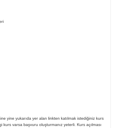
eri
ne yine yukarıda yer alan linkten katılmak istediğiniz kurs
ngi kurs varsa başvuru oluşturmanız yeterli. Kurs açılması