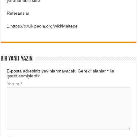
yararlanabilirsiniz.
Referanslar
1.https://tr.wikipedia.org/wiki/Maltepe
Bir yanıt yazın
E-posta adresiniz yayınlanmayacak.
Gerekli alanlar
*
ile
işaretlenmişlerdir
Yorum
*