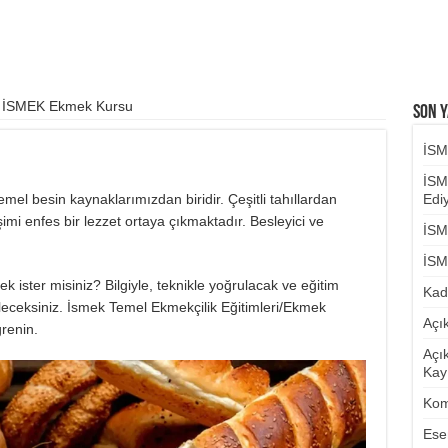
İSMEK Ekmek Kursu
Son Y
İSM
İSM
mel besin kaynaklarımızdan biridir. Çeşitli tahıllardan
Ediy
şimi enfes bir lezzet ortaya çıkmaktadır. Besleyici ve
İSM
İSM
ister misiniz? Bilgiyle, teknikle yoğrulacak ve eğitim
Kad
ileceksiniz. İsmek Temel Ekmekçilik Eğitimleri/Ekmek
Açı
ğrenin.
Açı
Kayı
Kom
Ese