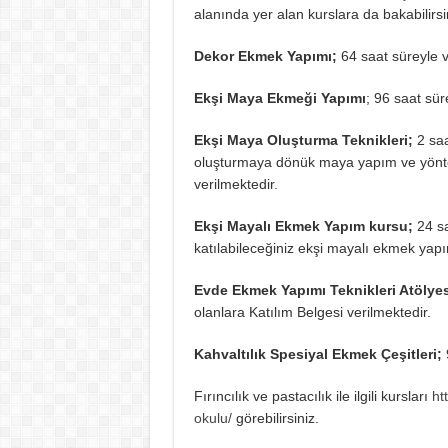
alanında yer alan kurslara da bakabilirsi
Dekor Ekmek Yapımı;
64 saat süreyle ve
Ekşi Maya Ekmeği Yapımı
; 96 saat sür
Ekşi Maya Oluşturma Teknikleri;
2 saa
oluşturmaya dönük maya yapım ve yöntem 
verilmektedir.
Ekşi Mayalı Ekmek Yapım kursu;
24 sa
katılabileceğiniz ekşi mayalı ekmek yapım
Evde Ekmek Yapımı Teknikleri Atölye
olanlara Katılım Belgesi verilmektedir.
Kahvaltılık Spesiyal Ekmek Çeşitleri;
9
Fırıncılık ve pastacılık ile ilgili kursları
ht
okulu/
görebilirsiniz.