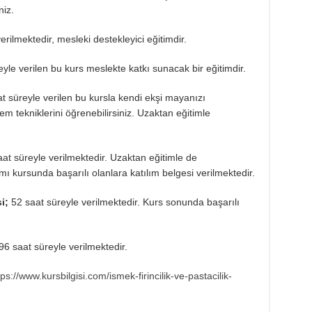
niz.
rilmektedir, mesleki destekleyici eğitimdir.
eyle verilen bu kurs meslekte katkı sunacak bir eğitimdir.
t süreyle verilen bu kursla kendi ekşi mayanızı
tekniklerini öğrenebilirsiniz. Uzaktan eğitimle
at süreyle verilmektedir. Uzaktan eğitimle de
ı kursunda başarılı olanlara katılım belgesi verilmektedir.
si;
52 saat süreyle verilmektedir. Kurs sonunda başarılı
6 saat süreyle verilmektedir.
tps://www.kursbilgisi.com/ismek-firincilik-ve-pastacilik-