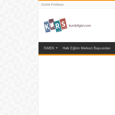
Gizlilik Politikası
İSMEK
Halk Eğitim Merkezi Başvuruları