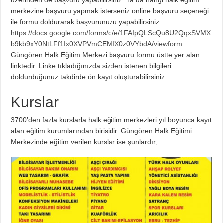
üzerinden de başvuru yapabilirsiniz. Ya da hangi halk eğitim
merkezine başvuru yapmak isterseniz online başvuru seçeneği
ile formu doldurarak başvurunuzu yapabilirsiniz.
https://docs.google.com/forms/d/e/1FAIpQLScQu8U2QqxSVMX
b9kb9xY0NtLFf1Ix0XVPVmCEMIX0z0VYbdA/viewform
Güngören Halk Eğitim Merkezi başvuru formu üstte yer alan
linktedir. Linke tıkladığınızda sizden istenen bilgileri
doldurduğunuz takdirde ön kayıt oluşturabilirsiniz.
Kurslar
3700’den fazla kurslarla halk eğitim merkezleri yıl boyunca kayıt
alan eğitim kurumlarından birisidir. Güngören Halk Eğitimi
Merkezinde eğitim verilen kurslar ise şunlardır;