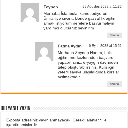
Zeynep
29 Ağustos 2022 at 11:32
Merhaba İstanbula ikamet ediyorum
Ümraniye civarı.. Bende gassal lik eğitimi
almak istiyorum nerelere basvurmaliym
yardımcı olursanız sevinirim
Yanıtla
Fatma Aydın
6 Eylül 2022 at 15:51
Merhaba Zeynep Hanım; halk
eğitim merkezlerinden başvuru
yapabilirsiniz. e-yaygın üzerinden
talep oluşturabilirsiniz. Kurs için
yeterli sayıya ulaşıldığında kurslar
açılmaktadır.
Yanıtla
Bir yanıt yazın
E-posta adresiniz yayınlanmayacak.
Gerekli alanlar
*
ile
işaretlenmişlerdir