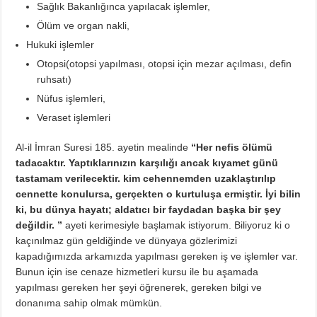
Sağlık Bakanlığınca yapılacak işlemler,
Ölüm ve organ nakli,
Hukuki işlemler
Otopsi(otopsi yapılması, otopsi için mezar açılması, defin
ruhsatı)
Nüfus işlemleri,
Veraset işlemleri
Al-il İmran Suresi 185. ayetin mealinde
“Her nefis ölümü
tadacaktır. Yaptıklarınızın karşılığı ancak kıyamet günü
tastamam verilecektir. kim cehennemden uzaklaştırılıp
cennette konulursa, gerçekten o kurtuluşa ermiştir. İyi bilin
ki, bu dünya hayatı; aldatıcı bir faydadan başka bir şey
değildir. ”
ayeti kerimesiyle başlamak istiyorum. Biliyoruz ki o
kaçınılmaz gün geldiğinde ve dünyaya gözlerimizi
kapadığımızda arkamızda yapılması gereken iş ve işlemler var.
Bunun için ise cenaze hizmetleri kursu ile bu aşamada
yapılması gereken her şeyi öğrenerek, gereken bilgi ve
donanıma sahip olmak mümkün.